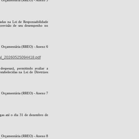
cadas na Lei de Responsabilidade
a previsão de seu desempenho no
ão Orçamentária (RREO) - Anexo 6
nal_20260525094418.pdf
despesas), permitindo avaliar a
stabelecidas na Lei de Diretrizes
ão Orçamentária (RREO) - Anexo 7
gas até o dia 31 de dezembro de
ão Orçamentária (RREO) - Anexo 8