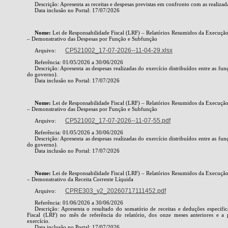
Descrição: Apresenta as receitas e despesas previstas em confronto com as realizad
Data inclusão no Portal: 17/07/2026
Nome:
Lei de Responsabilidade Fiscal (LRF) – Relatórios Resumidos da Execuç
– Demonstrativo das Despesas por Função e Subfunção
CP521002_17-07-2026--11-04-29.xlsx
Arquivo:
Referência: 01/05/2026 a 30/06/2026
Descrição: Apresenta as despesas realizadas do exercício distribuídos entre as fu
do governo).
Data inclusão no Portal: 17/07/2026
Nome:
Lei de Responsabilidade Fiscal (LRF) – Relatórios Resumidos da Execuç
– Demonstrativo das Despesas por Função e Subfunção
CP521002_17-07-2026--11-07-55.pdf
Arquivo:
Referência: 01/05/2026 a 30/06/2026
Descrição: Apresenta as despesas realizadas do exercício distribuídos entre as fu
do governo).
Data inclusão no Portal: 17/07/2026
Nome:
Lei de Responsabilidade Fiscal (LRF) – Relatórios Resumidos da Execuç
– Demonstrativo da Receita Corrente Líquida
CPRE303_v2_20260717111452.pdf
Arquivo:
Referência: 01/06/2026 a 30/06/2026
Descrição: Apresenta o resultado do somatório de receitas e deduções especifi
Fiscal (LRF) no mês de referência do relatório, dos onze meses anteriores e 
exercício.
Data inclusão no Portal: 17/07/2026