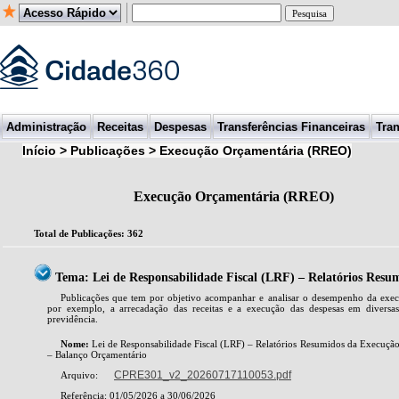
Administração
Receitas
Despesas
Transferências Financeiras
Tran
Início > Publicações > Execução Orçamentária (RREO)
Execução Orçamentária (RREO)
Total de Publicações: 362
Tema: Lei de Responsabilidade Fiscal (LRF) – Relatórios Res
Publicações que tem por objetivo acompanhar e analisar o desempenho da exec
por exemplo, a arrecadação das receitas e a execução das despesas em diversa
previdência.
Nome:
Lei de Responsabilidade Fiscal (LRF) – Relatórios Resumidos da Execuç
– Balanço Orçamentário
CPRE301_v2_20260717110053.pdf
Arquivo:
Referência: 01/05/2026 a 30/06/2026