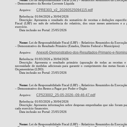
– Demonstrativo da Receita Corrente Líquida
CPRE303_v2_20260525094115.pdf
Arquivo:
Referência: 01/04/2026 a 30/04/2026
Descrição: Apresenta o resultado do somatório de receitas e deduções especifi
Fiscal (LRF) no mês de referência do relatório, dos onze meses anteriores e 
exercício.
Data inclusão no Portal: 25/05/2026
Nome:
Lei de Responsabilidade Fiscal (LRF) – Relatórios Resumidos da Execuç
– Demonstrativo do Resultado Primário (Estados, Distrito Federal e Municípios)
Anexo6-Demonstrativo-dos-Resultados-Primario-e-Nomi
Arquivo:
Referência: 01/03/2026 a 30/04/2026
Descrição: Apresenta o resultado primário (apuração de todas as receitas e 
necessidade de medidas adicionais para garantir o cumprimento das metas fiscais e
Orçamentárias (LDO).
Data inclusão no Portal: 25/05/2026
Nome:
Lei de Responsabilidade Fiscal (LRF) – Relatórios Resumidos da Execuç
– Demonstrativo dos Restos a Pagar por Poder e Órgão
CP523002_25-05-2026--09-46-47.pdf
Arquivo:
Referência: 01/03/2026 a 30/04/2026
Descrição: Apresenta informações sobre despesas empenhadas que não foram pa
cada exercício financeiro.
Data inclusão no Portal: 25/05/2026
Nome:
Lei de Responsabilidade Fiscal (LRF) – Relatórios Resumidos da Execuç