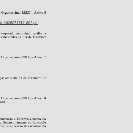
ão Orçamentária (RREO) - Anexo 6
al_20260717111602.pdf
despesas), permitindo avaliar a
stabelecidas na Lei de Diretrizes
ão Orçamentária (RREO) - Anexo 7
gas até o dia 31 de dezembro de
ão Orçamentária (RREO) - Anexo 8
sino
anutenção e Desenvolvimento do
o e Desenvolvimento da Educação
mo de aplicação dos recursos do