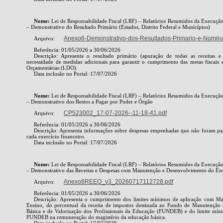
Nome:
Lei de Responsabilidade Fiscal (LRF) – Relatórios Resumidos da Execuç
– Demonstrativo do Resultado Primário (Estados, Distrito Federal e Municípios)
Anexo6-Demonstrativo-dos-Resultados-Primario-e-Nomin
Arquivo:
Referência: 01/05/2026 a 30/06/2026
Descrição: Apresenta o resultado primário (apuração de todas as receitas e 
necessidade de medidas adicionais para garantir o cumprimento das metas fiscais e
Orçamentárias (LDO).
Data inclusão no Portal: 17/07/2026
Nome:
Lei de Responsabilidade Fiscal (LRF) – Relatórios Resumidos da Execuç
– Demonstrativo dos Restos a Pagar por Poder e Órgão
CP523002_17-07-2026--11-18-41.pdf
Arquivo:
Referência: 01/05/2026 a 30/06/2026
Descrição: Apresenta informações sobre despesas empenhadas que não foram pa
cada exercício financeiro.
Data inclusão no Portal: 17/07/2026
Nome:
Lei de Responsabilidade Fiscal (LRF) – Relatórios Resumidos da Execuç
– Demonstrativo das Receitas e Despesas com Manutenção e Desenvolvimento do En
Anexo8REEO_v3_20260717112728.pdf
Arquivo:
Referência: 01/05/2026 a 30/06/2026
Descrição: Apresenta o cumprimento dos limites mínimos de aplicação com M
Ensino, do percentual da receita de impostos destinada ao Fundo de Manutençã
Básica e de Valorização dos Profissionais da Educação (FUNDEB) e do limite míni
FUNDEB na remuneração do magistério da educação básica.
Data inclusão no Portal: 17/07/2026