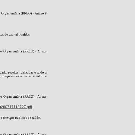
ão Orçamentária (RREO) - Anexo 9
s de capital líquidas.
ção Orçamentária (RREO) - Anexo
ada, receitas realizadas e saldo a
a, despesas executadas e saldo a
ção Orçamentária (RREO) - Anexo
0260717113727.pdf
e serviços públicos de saúde.
ção Orçamentária (RREO) - Anexo