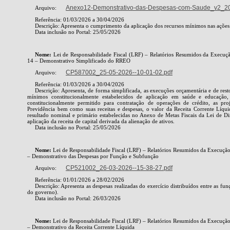
Anexo12-Demonstrativo-das-Despesas-com-Saude_v2_2
Arquivo:
Referência: 01/03/2026 a 30/04/2026
Descrição: Apresenta o cumprimento da aplicação dos recursos mínimos nas ações 
Data inclusão no Portal: 25/05/2026
Nome:
Lei de Responsabilidade Fiscal (LRF) – Relatórios Resumidos da Execu
14 – Demonstrativo Simplificado do RREO
CP587002_25-05-2026--10-01-02.pdf
Arquivo:
Referência: 01/03/2026 a 30/04/2026
Descrição: Apresenta, de forma simplificada, as execuções orçamentária e de rest
mínimos constitucionalmente estabelecidos de aplicação em saúde e educaçã
constitucionalmente permitido para contratação de operações de crédito, as pro
Previdência bem como suas receitas e despesas, o valor da Receita Corrente Líqu
resultado nominal e primário estabelecidas no Anexo de Metas Fiscais da Lei de Di
aplicação da receita de capital derivada da alienação de ativos.
Data inclusão no Portal: 25/05/2026
Nome:
Lei de Responsabilidade Fiscal (LRF) – Relatórios Resumidos da Execuç
– Demonstrativo das Despesas por Função e Subfunção
CP521002_26-03-2026--15-38-27.pdf
Arquivo:
Referência: 01/01/2026 a 28/02/2026
Descrição: Apresenta as despesas realizadas do exercício distribuídos entre as fu
do governo).
Data inclusão no Portal: 26/03/2026
Nome:
Lei de Responsabilidade Fiscal (LRF) – Relatórios Resumidos da Execuç
– Demonstrativo da Receita Corrente Líquida