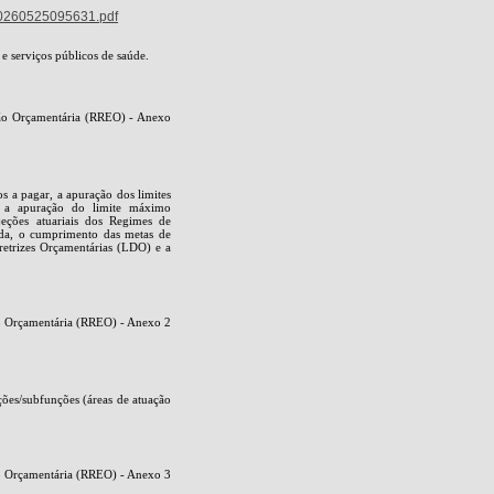
0260525095631.pdf
e serviços públicos de saúde.
ção Orçamentária (RREO) - Anexo
os a pagar, a apuração dos limites
o, a apuração do limite máximo
jeções atuariais dos Regimes de
ida, o cumprimento das metas de
retrizes Orçamentárias (LDO) e a
ão Orçamentária (RREO) - Anexo 2
nções/subfunções (áreas de atuação
ão Orçamentária (RREO) - Anexo 3