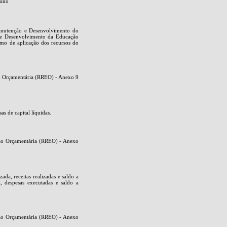
sino
anutenção e Desenvolvimento do
o e Desenvolvimento da Educação
mo de aplicação dos recursos do
ão Orçamentária (RREO) - Anexo 9
s de capital líquidas.
ção Orçamentária (RREO) - Anexo
ada, receitas realizadas e saldo a
a, despesas executadas e saldo a
ção Orçamentária (RREO) - Anexo