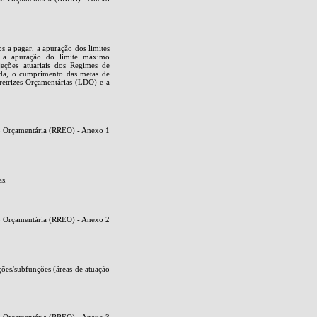
os a pagar, a apuração dos limites
o, a apuração do limite máximo
jeções atuariais dos Regimes de
ida, o cumprimento das metas de
retrizes Orçamentárias (LDO) e a
ão Orçamentária (RREO) - Anexo 1
as.
ão Orçamentária (RREO) - Anexo 2
nções/subfunções (áreas de atuação
ão Orçamentária (RREO) - Anexo 3