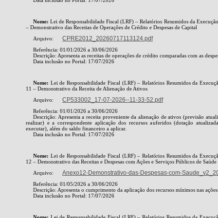
Nome:
Lei de Responsabilidade Fiscal (LRF) – Relatórios Resumidos da Execuç
– Demonstrativo das Receitas de Operações de Crédito e Despesas de Capital
CPRE2012_20260717113124.pdf
Arquivo:
Referência: 01/01/2026 a 30/06/2026
Descrição: Apresenta as receitas de operações de crédito comparadas com as despesa
Data inclusão no Portal: 17/07/2026
Nome:
Lei de Responsabilidade Fiscal (LRF) – Relatórios Resumidos da Execu
11 – Demonstrativo da Receita de Alienação de Ativos
CP533002_17-07-2026--11-33-52.pdf
Arquivo:
Referência: 01/01/2026 a 30/06/2026
Descrição: Apresenta a receita proveniente da alienação de ativos (previsão atualiz
realizar) e a correspondente aplicação dos recursos auferidos (dotação atualizad
executar), além do saldo financeiro a aplicar.
Data inclusão no Portal: 17/07/2026
Nome:
Lei de Responsabilidade Fiscal (LRF) – Relatórios Resumidos da Execu
12 – Demonstrativo das Receitas e Despesas com Ações e Serviços Públicos de Saúde
Anexo12-Demonstrativo-das-Despesas-com-Saude_v2_2
Arquivo:
Referência: 01/05/2026 a 30/06/2026
Descrição: Apresenta o cumprimento da aplicação dos recursos mínimos nas ações 
Data inclusão no Portal: 17/07/2026
Nome:
Lei de Responsabilidade Fiscal (LRF) – Relatórios Resumidos da Execu