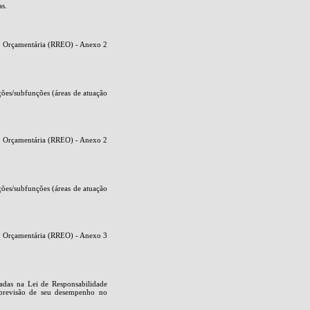
as.
ão Orçamentária (RREO) - Anexo 2
nções/subfunções (áreas de atuação
ão Orçamentária (RREO) - Anexo 2
nções/subfunções (áreas de atuação
ão Orçamentária (RREO) - Anexo 3
cadas na Lei de Responsabilidade
a previsão de seu desempenho no