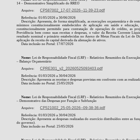
14 – Demonstrativo Simplificado do RREO
CP587002_17-07-2026--11-39-23.pdf
Arquivo:
Referência: 01/05/2026 a 30/06/2026
Descrição: Apresenta, de forma simplificada, as execuções orçamentária e de rest
mínimos constitucionalmente estabelecidos de aplicação em saúde e educaçã
constitucionalmente permitido para contratação de operações de crédito, as pro
Previdência bem como suas receitas e despesas, o valor da Receita Corrente Líqu
resultado nominal e primário estabelecidas no Anexo de Metas Fiscais da Lei de Di
aplicação da receita de capital derivada da alienação de ativos.
Data inclusão no Portal: 17/07/2026
Nome:
Lei de Responsabilidade Fiscal (LRF) – Relatórios Resumidos da Execuç
– Balanço Orçamentário
CPRE301_v2_20260525093403.pdf
Arquivo:
Referência: 01/03/2026 a 30/04/2026
Descrição: Apresenta as receitas e despesas previstas em confronto com as realizad
Data inclusão no Portal: 25/05/2026
Nome:
Lei de Responsabilidade Fiscal (LRF) – Relatórios Resumidos da Execuç
– Demonstrativo das Despesas por Função e Subfunção
CP521002_25-05-2026--09-38-36.pdf
Arquivo:
Referência: 01/03/2026 a 30/04/2026
Descrição: Apresenta as despesas realizadas do exercício distribuídos entre as fu
do governo).
Data inclusão no Portal: 25/05/2026
Nome:
Lei de Responsabilidade Fiscal (LRF) – Relatórios Resumidos da Execuç