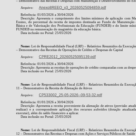
– Demonstrativo das Receitas e Despesas com Manutenção e Desenvolvimento do En
Anexo8REEO_v3_20260525094859.pdf
Arquivo:
Referência: 01/03/2026 a 30/04/2026
Descrição: Apresenta o cumprimento dos limites mínimos de aplicação com M
Ensino, do percentual da receita de impostos destinada ao Fundo de Manutençã
Básica e de Valorização dos Profissionais da Educação (FUNDEB) e do limite míni
FUNDEB na remuneração do magistério da educação básica.
Data inclusão no Portal: 25/05/2026
Nome:
Lei de Responsabilidade Fiscal (LRF) – Relatórios Resumidos da Execuç
– Demonstrativo das Receitas de Operações de Crédito e Despesas de Capital
CPRE2012_20260525095139.pdf
Arquivo:
Referência: 01/01/2026 a 30/04/2026
Descrição: Apresenta as receitas de operações de crédito comparadas com as despesa
Data inclusão no Portal: 25/05/2026
Nome:
Lei de Responsabilidade Fiscal (LRF) – Relatórios Resumidos da Execu
11 – Demonstrativo da Receita de Alienação de Ativos
CP533002_25-05-2026--09-53-32.pdf
Arquivo:
Referência: 01/01/2026 a 30/04/2026
Descrição: Apresenta a receita proveniente da alienação de ativos (previsão atualiz
realizar) e a correspondente aplicação dos recursos auferidos (dotação atualizad
executar), além do saldo financeiro a aplicar.
Data inclusão no Portal: 25/05/2026
Nome:
Lei de Responsabilidade Fiscal (LRF) – Relatórios Resumidos da Execu
12 – Demonstrativo das Receitas e Despesas com Ações e Serviços Públicos de Saúde